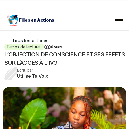
Filles en Actions
𝐀𝐕𝐈𝐒 𝐀̀ 𝐌𝐀𝐍𝐈𝐅𝐄𝐒𝐓𝐀𝐓𝐈𝐎𝐍 𝐃'𝐈𝐍𝐓𝐄́𝐑𝐄̂𝐓𝐒 :
 En savoir plus…
Tous les articles
Temps de lecture :
0
vues
L’OBJECTION DE CONSCIENCE ET SES EFFETS 
SUR L’ACCÈS À L’IVG
Ecrit par
Utilise Ta Voix