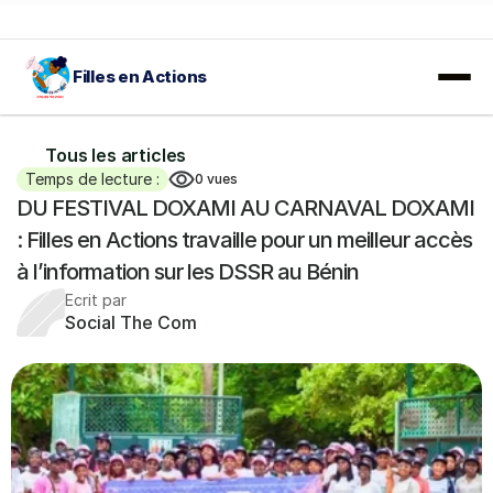
Filles en Actions
𝐀𝐕𝐈𝐒 𝐀̀ 𝐌𝐀𝐍𝐈𝐅𝐄𝐒𝐓𝐀𝐓𝐈𝐎𝐍 𝐃'𝐈𝐍𝐓𝐄́𝐑𝐄̂𝐓𝐒 :
 En savoir plus…
Tous les articles
Temps de lecture :
0
vues
DU FESTIVAL DOXAMI AU CARNAVAL DOXAMI 
: Filles en Actions travaille pour un meilleur accès 
à l’information sur les DSSR au Bénin
Ecrit par
Social The Com