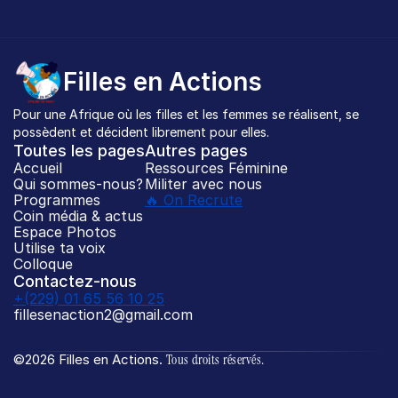
Filles en Actions
Pour une Afrique où les filles et les femmes se réalisent, se 
possèdent et décident librement pour elles.
Toutes les pages
Autres pages
Accueil
Ressources Féminine
Qui sommes-nous?
Militer avec nous
Programmes
🔥 On Recrute
Coin média & actus
Espace Photos
Utilise ta voix
Colloque
Contactez-nous
+(229) 01 65 56 10 25
fillesenaction2@gmail.com
©2026 Filles en Actions. 
Tous droits réservés.
En ligne
H
e
y
S
i
s
t
a
👋🏾