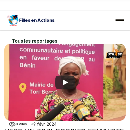
Filles en Actions
𝐀𝐕𝐈𝐒 𝐀̀ 𝐌𝐀𝐍𝐈𝐅𝐄𝐒𝐓𝐀𝐓𝐈𝐎𝐍 𝐃'𝐈𝐍𝐓𝐄́𝐑𝐄̂𝐓𝐒 :
 En savoir plus…
Tous les reportages
9 févr. 2024
0
vues