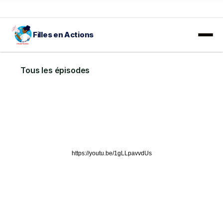
Filles en Actions
𝐀𝐕𝐈𝐒 𝐀̀ 𝐌𝐀𝐍𝐈𝐅𝐄𝐒𝐓𝐀𝐓𝐈𝐎𝐍 𝐃'𝐈𝐍𝐓𝐄́𝐑𝐄̂𝐓𝐒 :
 En savoir plus…
Tous les épisodes
https://youtu.be/1gLLpavvdUs