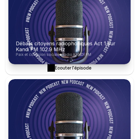
Débats citoyens radiophoniques Act 1 sur 
Kandi FM 102.9 MHz
Paix et cohésion sociale
Radio KANDI FM
Ecouter l'épisode