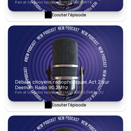
Paix et cohésion sociale
KOREDE FM_BANTE
Ecouter l'épisode
Débats citoyens radiophoniques Act 2 sur 
Deeman Radio 90.2Mhz
Paix et cohésion sociale
DEEMAN RADIO_PARAKOU
Ecouter l'épisode