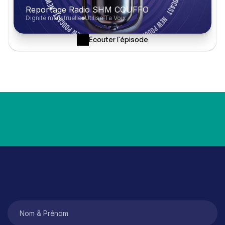
Reportage Radio SHM COUFFO
Dignité menstruelle
Utilise Ta Voix
Ecouter l'épisode
Tant qu’il y aura des filles qu
*