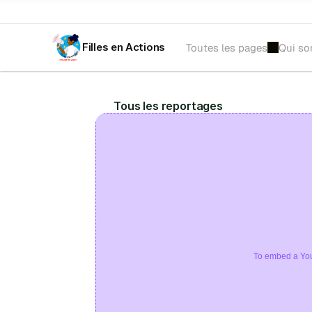
Filles en Actions
Toutes les pages
Qui s
𝐀𝐕𝐈𝐒 𝐀̀ 𝐌𝐀𝐍𝐈𝐅𝐄𝐒𝐓𝐀𝐓𝐈𝐎𝐍 𝐃'𝐈𝐍𝐓𝐄́𝐑𝐄̂𝐓𝐒 :
 Recrutement d'une tr
Tous les reportages
To embed a You