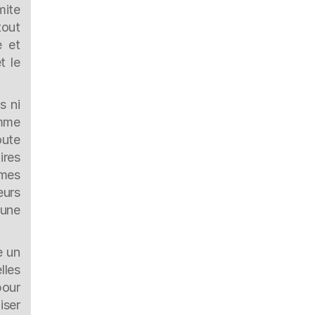
ite 
out 
 et 
 le 
 ni 
mme 
ute 
res 
mes 
urs 
une 
 un 
les 
our 
ser 