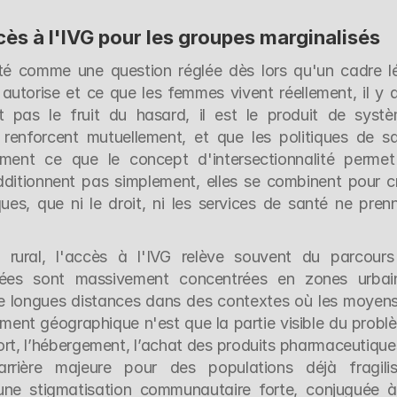
cès à l'IVG pour les groupes marginalisés
té comme une question réglée dès lors qu'un cadre lé
 autorise et ce que les femmes vivent réellement, il y a
 pas le fruit du hasard, il est le produit de systè
 renforcent mutuellement, et que les politiques de sa
ément ce que le concept d'intersectionnalité permet
ditionnent pas simplement, elles se combinent pour cr
ues, que ni le droit, ni les services de santé ne prenn
rural, l'accès à l'IVG relève souvent du parcours
itées sont massivement concentrées en zones urbain
e longues distances dans des contextes où les moyens
ement géographique n'est que la partie visible du problè
rt, l’hébergement, l’achat des produits pharmaceutiques
arrière majeure pour des populations déjà fragilis
ne stigmatisation communautaire forte, conjuguée à