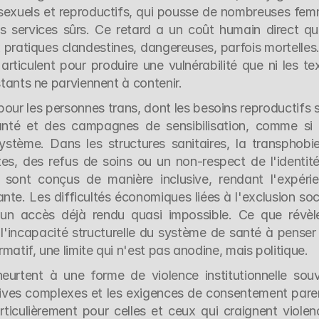
 sexuels et reproductifs, qui pousse de nombreuses fem
s services sûrs. Ce retard a un coût humain direct qui
pratiques clandestines, dangereuses, parfois mortelles. I
'articulent pour produire une vulnérabilité que ni les tex
stants ne parviennent à contenir.
 pour les personnes trans, dont les besoins reproductifs s
nté et des campagnes de sensibilisation, comme si l
stème. Dans les structures sanitaires, la transphobie
es, des refus de soins ou un non-respect de l'identité
sont conçus de manière inclusive, rendant l'expérie
nte. Les difficultés économiques liées à l'exclusion soci
n accès déjà rendu quasi impossible. Ce que révèle
 l'incapacité structurelle du système de santé à penser
matif, une limite qui n'est pas anodine, mais politique.
eurtent à une forme de violence institutionnelle souv
tives complexes et les exigences de consentement paren
rticulièrement pour celles et ceux qui craignent violenc