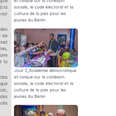
pte 
et civique sur la cohésion 
 la 
sociale, le code électoral et la 
our 
culture de la paix pour les 
jeunes du Bénin
des 
 de 
met 
es, 
une 
 la 
3min
Jour 2_Académie démocratique 
les 
et civique sur la cohésion 
que 
sociale, le code électoral et la 
in, 
culture de la paix pour les 
tes 
jeunes du Bénin
cès 