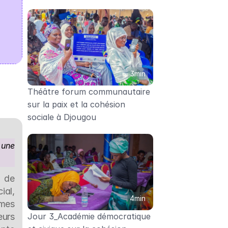
3min
Théâtre forum communautaire 
sur la paix et la cohésion 
sociale à Djougou
une 
 de 
al, 
4min
mes 
urs 
Jour 3_Académie démocratique 