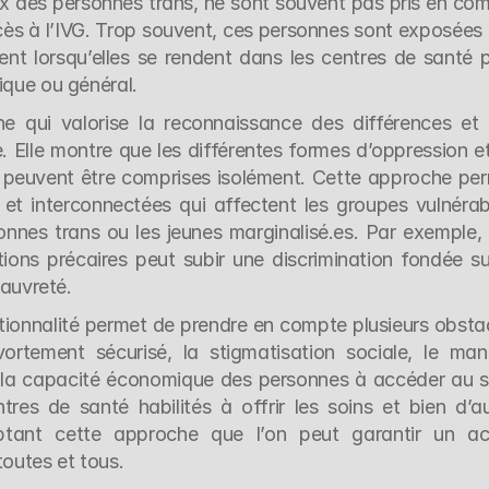
 des personnes trans, ne sont souvent pas pris en com
ccès à l’IVG. Trop souvent, ces personnes sont exposées à
ent lorsqu’elles se rendent dans les centres de santé p
ique ou général.
he qui valorise la reconnaissance des différences et 
 Elle montre que les différentes formes d’oppression et
 ne peuvent être comprises isolément. Cette approche per
s et interconnectées qui affectent les groupes vulnérabl
nnes trans ou les jeunes marginalisé.es. Par exemple, 
ons précaires peut subir une discrimination fondée sur
pauvreté.
ectionnalité permet de prendre en compte plusieurs obstac
vortement sécurisé, la stigmatisation sociale, le man
s, la capacité économique des personnes à accéder au so
res de santé habilités à offrir les soins et bien d’au
tant cette approche que l’on peut garantir un ac
toutes et tous.