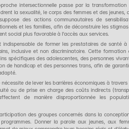
pproche intersectionnelle passe par la transformation 
drent la sexualité, le corps des femmes et des jeunes, ai
suppose des actions communautaires de sensibilisat
tionnels et les familles, afin de déconstruire les stigmas l
ent social plus favorable à l’accès aux services.
est indispensable de former les prestataires de santé à 
s, inclusive et non discriminatoire. Cette formation d
ins spécifiques des adolescentes, des personnes vivant
ion de handicap et des personnes trans, afin de garantir
adapté.  
e nécessite de lever les barrières économiques à travers 
té ou de prise en charge des coûts indirects (transpo
affectent de manière disproportionnée les populati
 participation des groupes concernés dans la conception,
s programmes. Donner la parole aux jeunes, aux fem
rmet de mieux comprendre leurs besoins réels et d’élabo