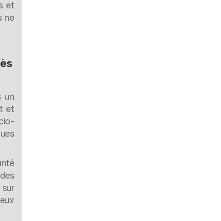
 et 
 ne 
ès 
 un 
 et 
cio-
ues 
nté 
des 
sur 
eux 