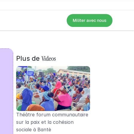
Militer avec nous
ène d'un spectacle à destination des communautés (électrices et électe
Videos
Plus de 
3min
Théâtre forum communautaire 
sur la paix et la cohésion 
sociale à Bantè