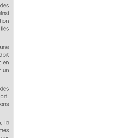
des 
nsi 
ion 
iés 
une 
oit 
 en 
 un 
des 
rt, 
ons 
 la 
mes 
rer 