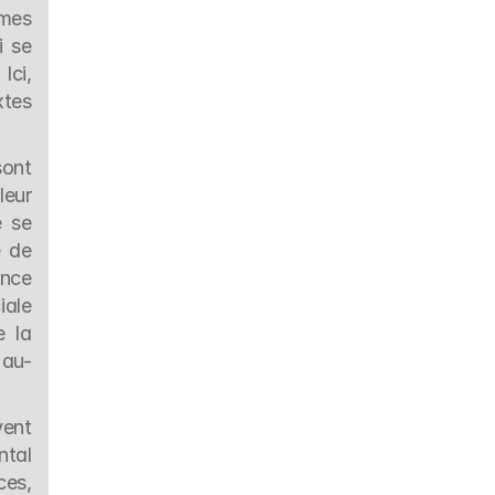
mes 
 se 
ci, 
tes 
ont 
eur 
 se 
 de 
nce 
ale 
 la 
 au-
ent 
tal 
es, 