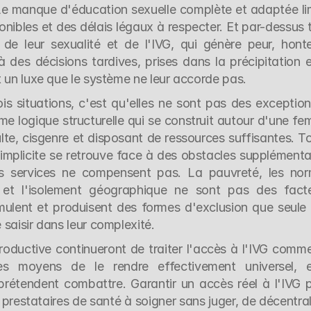
. Le manque d'éducation sexuelle complète et adaptée lim
nibles et des délais légaux à respecter. Et par-dessus t
de leur sexualité et de l'IVG, qui génère peur, honte
des décisions tardives, prises dans la précipitation et
t un luxe que le système ne leur accorde pas.
is situations, c'est qu'elles ne sont pas des exceptions
me logique structurelle qui se construit autour d'une fe
te, cisgenre et disposant de ressources suffisantes. To
mplicite se retrouve face à des obstacles supplémentai
es services ne compensent pas. La pauvreté, les nor
e et l'isolement géographique ne sont pas des facte
umulent et produisent des formes d'exclusion que seule 
saisir dans leur complexité.
roductive continueront de traiter l'accès à l'IVG comme
es moyens de le rendre effectivement universel, el
 prétendent combattre. Garantir un accès réel à l'IVG p
 prestataires de santé à soigner sans juger, de décentrali