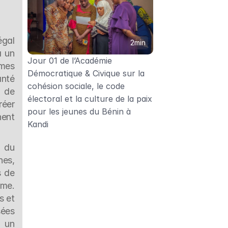
gal 
2min
 un 
Jour 01 de l’Académie 
mes 
Démocratique & Civique sur la 
nté 
cohésion sociale, le code 
 de 
électoral et la culture de la paix 
éer 
pour les jeunes du Bénin à 
ent 
Kandi
 du 
es, 
 de 
me. 
 et 
ées 
 un 