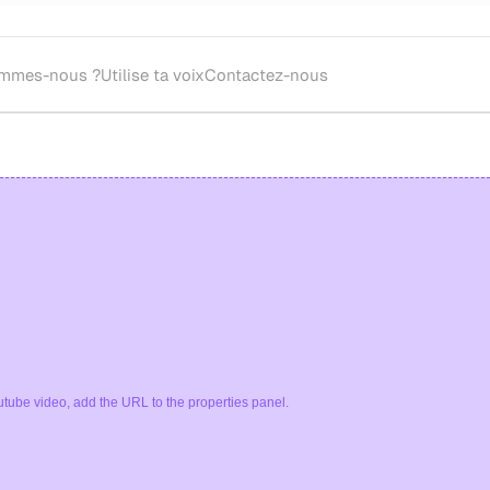
ommes-nous ?
Utilise ta voix
Contactez-nous
oupe théâtrale ou metteur.se en scène pour l'écriture et la mise en sc
tube video, add the URL to the properties panel.