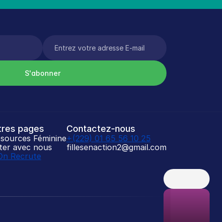
S'abonner
tres pages
Contactez-nous
sources Féminine
+(229) 01 65 56 10 25
iter avec nous
fillesenaction2@gmail.com
On Recrute
H
e
y
S
i
s
t
a
👋🏾