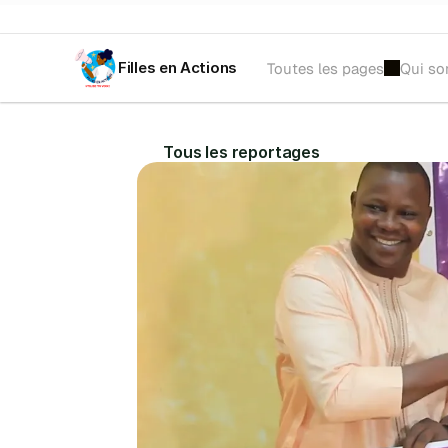
Filles en Actions
Toutes les pages
Qui s
𝐀𝐕𝐈𝐒 𝐀̀ 𝐌𝐀𝐍𝐈𝐅𝐄𝐒𝐓𝐀𝐓𝐈𝐎𝐍 𝐃'𝐈𝐍𝐓𝐄́𝐑𝐄̂𝐓𝐒 :
 Recrutement d'une tr
Tous les reportages