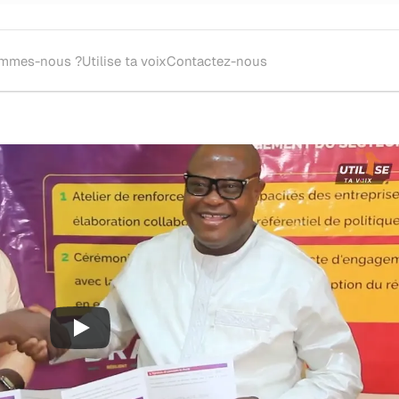
ommes-nous ?
Utilise ta voix
Contactez-nous
oupe théâtrale ou metteur.se en scène pour l'écriture et la mise en sc