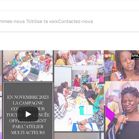
ommes-nous ?
Utilise ta voix
Contactez-nous
oupe théâtrale ou metteur.se en scène pour l'écriture et la mise en sc