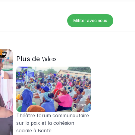
Militer avec nous
ène d'un spectacle à destination des communautés (électrices et électe
Videos
Plus de 
3min
Théâtre forum communautaire 
sur la paix et la cohésion 
sociale à Bantè