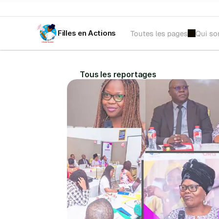
Filles en Actions
Toutes les pages
Qui s
𝐀𝐕𝐈𝐒 𝐀̀ 𝐌𝐀𝐍𝐈𝐅𝐄𝐒𝐓𝐀𝐓𝐈𝐎𝐍 𝐃'𝐈𝐍𝐓𝐄́𝐑𝐄̂𝐓𝐒 :
 Recrutement d'une tr
Tous les reportages