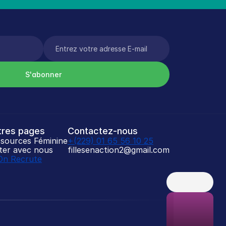
S'abonner
tres pages
Contactez-nous
sources Féminine
+(229) 01 65 56 10 25
iter avec nous
fillesenaction2@gmail.com
On Recrute
H
e
y
S
i
s
t
a
👋🏾