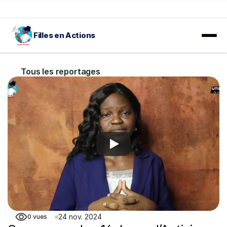
Filles en Actions
𝐀𝐕𝐈𝐒 𝐀̀ 𝐌𝐀𝐍𝐈𝐅𝐄𝐒𝐓𝐀𝐓𝐈𝐎𝐍 𝐃'𝐈𝐍𝐓𝐄́𝐑𝐄̂𝐓𝐒 :
 En savoir plus…
Tous les reportages
24 nov. 2024
0
vues