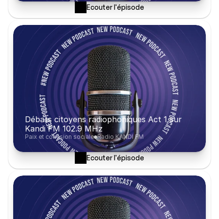
Ecouter l'épisode
Débats citoyens radiophoniques Act 1 sur 
Kandi FM 102.9 MHz
Paix et cohésion sociale
Radio KANDI FM
Ecouter l'épisode