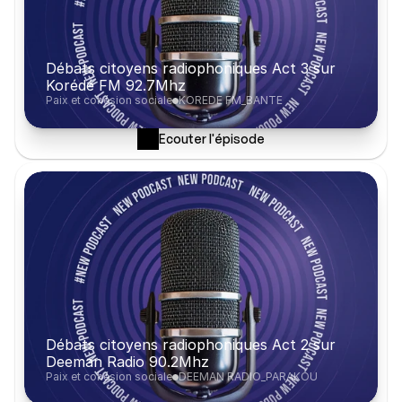
Débats citoyens radiophoniques Act 3 sur 
Korédé FM 92.7Mhz
Paix et cohésion sociale
KOREDE FM_BANTE
Ecouter l'épisode
Débats citoyens radiophoniques Act 2 sur 
Deeman Radio 90.2Mhz
Paix et cohésion sociale
DEEMAN RADIO_PARAKOU