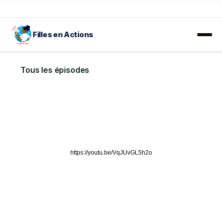
Filles en Actions
𝐀𝐕𝐈𝐒 𝐀̀ 𝐌𝐀𝐍𝐈𝐅𝐄𝐒𝐓𝐀𝐓𝐈𝐎𝐍 𝐃'𝐈𝐍𝐓𝐄́𝐑𝐄̂𝐓𝐒 :
 En savoir plus…
Tous les épisodes
https://youtu.be/VqJUvGL5h2o