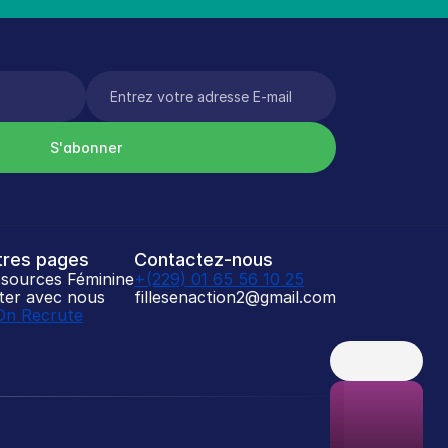
S'abonner
tres pages
Contactez-nous
sources Féminine
+(229) 01 65 56 10 25
iter avec nous
fillesenaction2@gmail.com
On Recrute
H
e
y
S
i
s
t
a
👋🏾