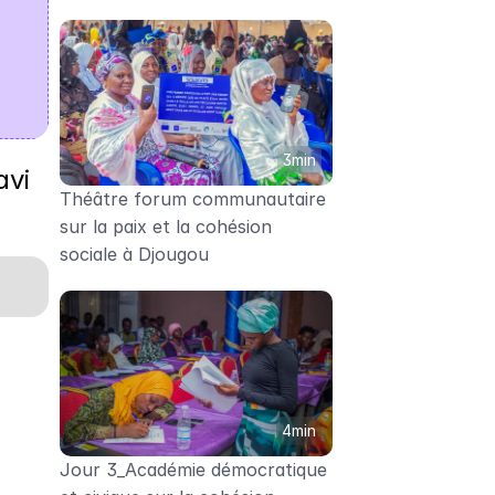
3min
vi 
Théâtre forum communautaire 
sur la paix et la cohésion 
sociale à Djougou
4min
Jour 3_Académie démocratique 