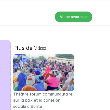
Militer avec nous
ène d'un spectacle à destination des communautés (électrices et électe
Videos
Plus de 
3min
Théâtre forum communautaire 
sur la paix et la cohésion 
sociale à Bantè