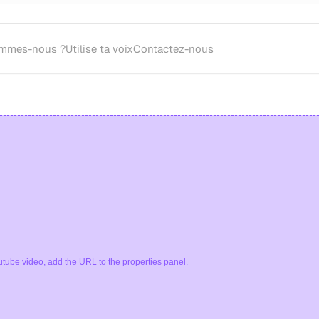
ommes-nous ?
Utilise ta voix
Contactez-nous
oupe théâtrale ou metteur.se en scène pour l'écriture et la mise en sc
tube video, add the URL to the properties panel.