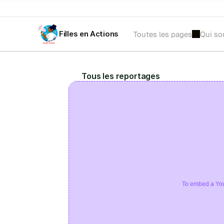
Filles en Actions
Toutes les pages
Qui s
𝐀𝐕𝐈𝐒 𝐀̀ 𝐌𝐀𝐍𝐈𝐅𝐄𝐒𝐓𝐀𝐓𝐈𝐎𝐍 𝐃'𝐈𝐍𝐓𝐄́𝐑𝐄̂𝐓𝐒 :
 Recrutement d'une tr
Tous les reportages
To embed a You