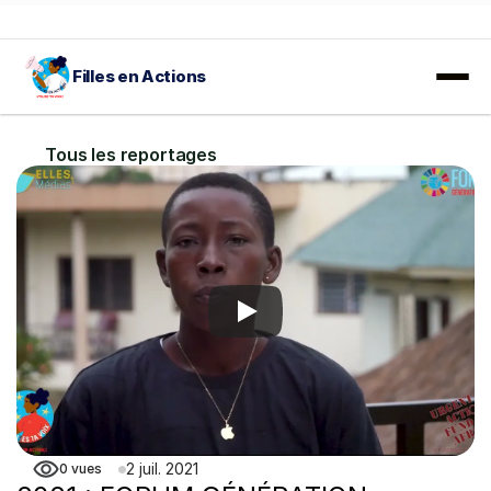
Filles en Actions
𝐀𝐕𝐈𝐒 𝐀̀ 𝐌𝐀𝐍𝐈𝐅𝐄𝐒𝐓𝐀𝐓𝐈𝐎𝐍 𝐃'𝐈𝐍𝐓𝐄́𝐑𝐄̂𝐓𝐒 :
 En savoir plus…
Tous les reportages
2 juil. 2021
0
vues